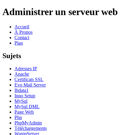
Administrer un serveur web
Accueil
À Propos
Contact
Plan
Sujets
Adresses IP
Apache
Certificats SSL
Evo Mail Server
Ibdata1
Inno Setup
MySql
MySql DML
Page Web
Php
PhpMyAdmin
Téléchargements
WampServer